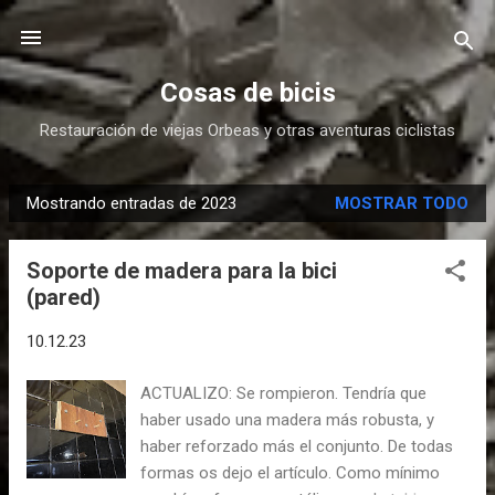
Ir al contenido principal
Cosas de bicis
Restauración de viejas Orbeas y otras aventuras ciclistas
Mostrando entradas de 2023
MOSTRAR TODO
E
n
Soporte de madera para la bici
t
(pared)
r
a
10.12.23
d
a
ACTUALIZO: Se rompieron. Tendría que
s
haber usado una madera más robusta, y
haber reforzado más el conjunto. De todas
formas os dejo el artículo. Como mínimo