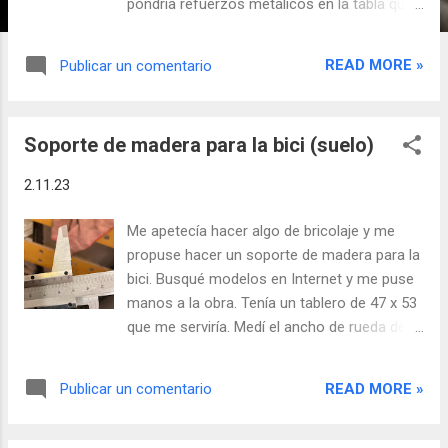
pondría refuerzos metálicos en la tabla que
va atornillada a la pared. Debería ser mucho
más resistente. --- Encontré en la basura un
READ MORE »
Publicar un comentario
tablero de 34 cm x 143 cm y 9 mm de grosor
y pensé que me serviría para hacer un par de
soportes de pared para las bicis. Tomé las
Soporte de madera para la bici (suelo)
medidas del grosor del cuadro de la Orbea y
de la distancia que tendría que haber hasta la
2.11.23
pared. Piezas: 1 de 30 x 25 1 de 28,2 x 12 2
de 32,4 x 12 (el doble porque hice dos
Me apetecía hacer algo de bricolaje y me
soportes) Para el corte circular he
propuse hacer un soporte de madera para la
comprado taladros de varias medidas. Hay
bici. Busqué modelos en Internet y me puse
uno de 4,4 cm. Si le pongo fieltro, quedará
manos a la obra. Tenía un tablero de 47 x 53
bien. Tenía dudas de cómo atornillar las
que me serviría. Medí el ancho de rueda de
piezas entre sí, porque la madera es fina,
mi MTB (52 mm.). Con esta medida dibujé el
pero quedó bien. Dibujé las piezas en el
plano a tamaño real y lo imprimí en papel
tablero, las corté con la sierra de calar y las
READ MORE »
Publicar un comentario
para usarlo de plantilla. Lo recorté, y lo dibujé
lijé, tal y como lo hace el de este vídeo
en la madera. Después cortarlo con la sierra
, aunque con menos y peores medios (sólo
de calar, lijar, cantear (imprimí la textura del