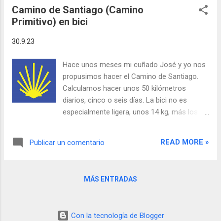
teng...
Camino de Santiago (Camino
tablero en papel y lo corté en tiras del ancho
Primitivo) en bici
del tablero) y montar. No hace falta pegar. En
abril de 2026 lo rediseñé y lo hice con la
30.9.23
impresora 3D. Podéis verlo aquí .
Hace unos meses mi cuñado José y yo nos
propusimos hacer el Camino de Santiago.
Calculamos hacer unos 50 kilómetros
diarios, cinco o seis días. La bici no es
especialmente ligera, unos 14 kg, más los 9-
10 de equipaje y más los 80 del que pedalea,
nos vamos a más de 100 Kg. Los últimos 3
READ MORE »
Publicar un comentario
años he entrenado casi a diario, y antes de
la salida, hice alguna ruta con peso en las
alforjas para probarme y no tuve malas
MÁS ENTRADAS
sensaciones. Inicialmente la idea era hacer
un tramo del Camino Francés, pero José
decidió hacer el Camino Primitivo. Más duro,
Con la tecnología de Blogger
más largo, pero más bonito. Así que, por mí,