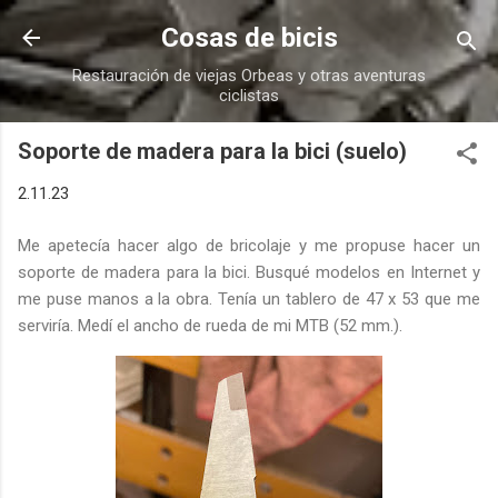
Ir al contenido principal
Cosas de bicis
Restauración de viejas Orbeas y otras aventuras
ciclistas
Soporte de madera para la bici (suelo)
2.11.23
Me apetecía hacer algo de bricolaje y me propuse hacer un
soporte de madera para la bici. Busqué modelos en Internet y
me puse manos a la obra. Tenía un tablero de 47 x 53 que me
serviría. Medí el ancho de rueda de mi MTB (52 mm.).