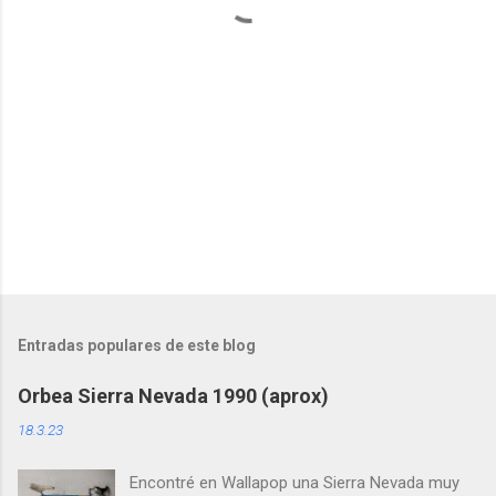
r
i
o
s
Entradas populares de este blog
Orbea Sierra Nevada 1990 (aprox)
18.3.23
Encontré en Wallapop una Sierra Nevada muy