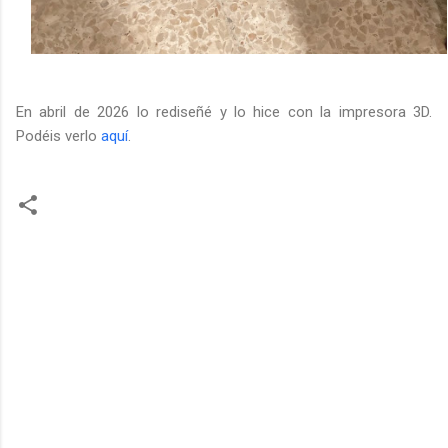
En abril de 2026 lo rediseñé y lo hice con la impresora 3D.
Podéis verlo
aquí
.
C
o
m
e
n
t
a